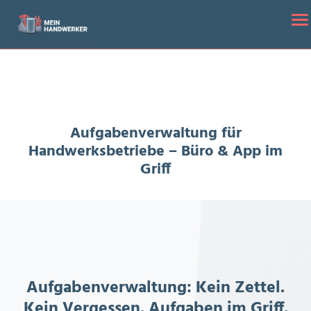
Startseite
/
Aufgabenverwaltung für Handwerksbetriebe – Büro &
To
App im Griff
Aufgabenverwaltung für
Handwerksbetriebe – Büro & App im
Griff
Aufgabenverwaltung: Kein Zettel.
Kein Vergessen. Aufgaben im Griff.