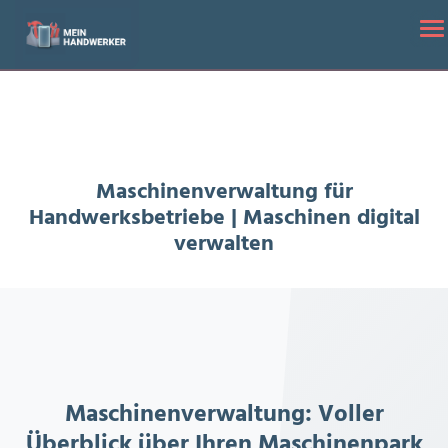
Startseite
/
Maschinenverwaltung für Handwerksbetriebe | Maschinen
To
digital verwalten
Maschinenverwaltung für
Handwerksbetriebe | Maschinen digital
verwalten
Maschinenverwaltung: Voller
Überblick über Ihren Maschinenpark